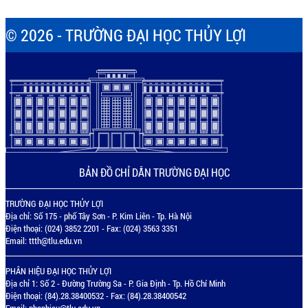
© 2026 - TRƯỜNG ĐẠI HỌC THỦY LỢI
BẢN ĐỒ CHỈ DẪN TRƯỜNG ĐẠI HỌC
TRƯỜNG ĐẠI HỌC THỦY LỢI
Địa chỉ: Số 175 - phố Tây Sơn - P. Kim Liên - Tp. Hà Nội
Điện thoại: (024) 3852 2201 - Fax: (024) 3563 3351
Email:
ttth@tlu.edu.vn
PHÂN HIỆU ĐẠI HỌC THỦY LỢI
Địa chỉ 1: Số 2 - Đường Trường Sa - P. Gia Định - Tp. Hồ Chí Minh
Điện thoại: (84).28.38400532 - Fax: (84).28.38400542