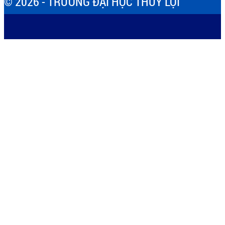
© 2026 - TRƯỜNG ĐẠI HỌC THỦY LỢI