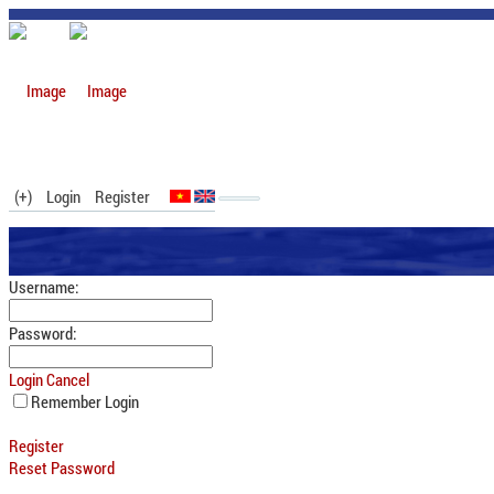
(+)
Login
Register
Username:
Password:
Login
Cancel
Remember Login
Register
Reset Password