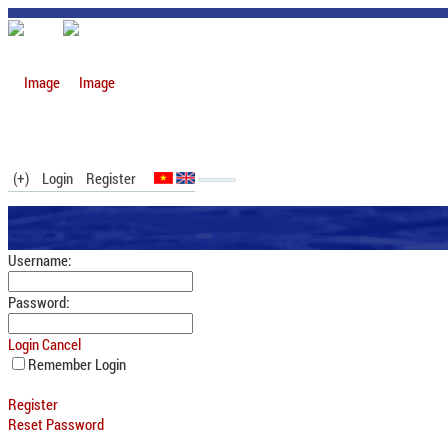
(+)
Login
Register
Username:
Password:
Login
Cancel
Remember Login
Register
Reset Password