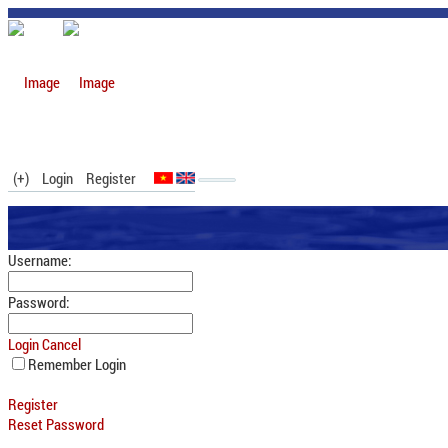
(+)
Login
Register
Username:
Password:
Login
Cancel
Remember Login
Register
Reset Password