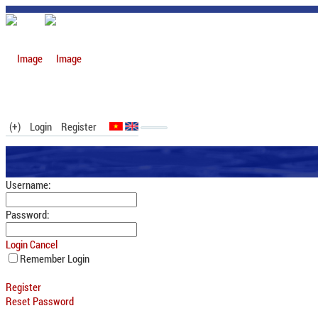
(+)
Login
Register
Username:
Password:
Login
Cancel
Remember Login
Register
Reset Password