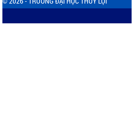
© 2026 - TRƯỜNG ĐẠI HỌC THỦY LỢI