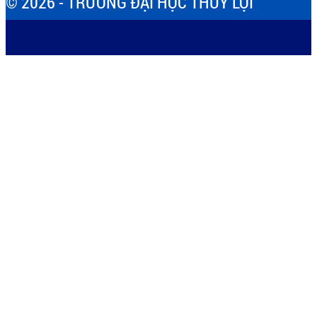
© 2026 - TRƯỜNG ĐẠI HỌC THỦY LỢI