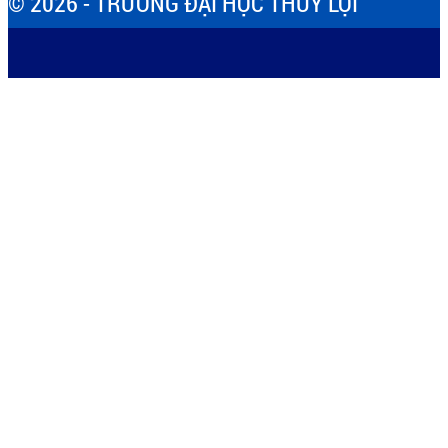
© 2026 - TRƯỜNG ĐẠI HỌC THỦY LỢI