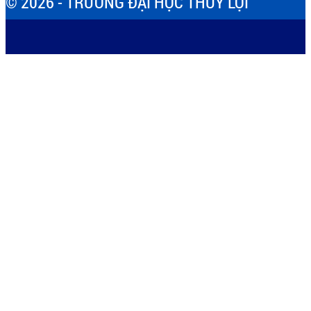
© 2026 - TRƯỜNG ĐẠI HỌC THỦY LỢI