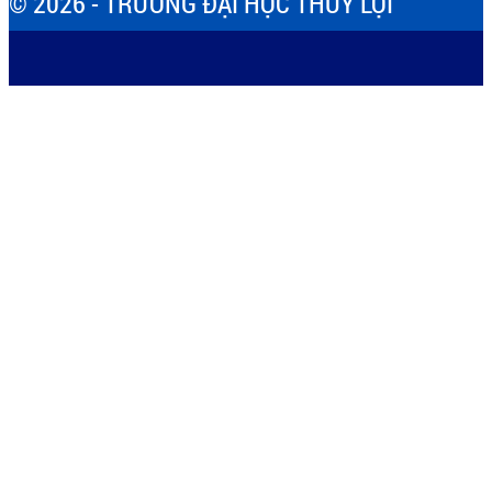
© 2026 - TRƯỜNG ĐẠI HỌC THỦY LỢI