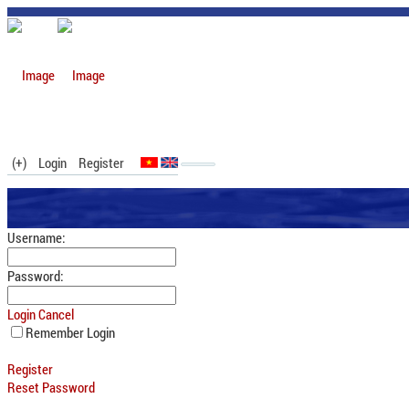
(+)
Login
Register
Username:
Password:
Login
Cancel
Remember Login
Register
Reset Password