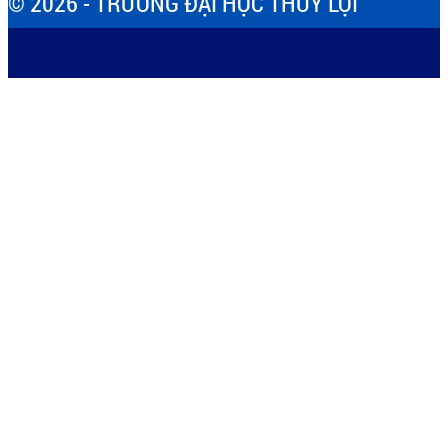
© 2026 - TRƯỜNG ĐẠI HỌC THỦY LỢI