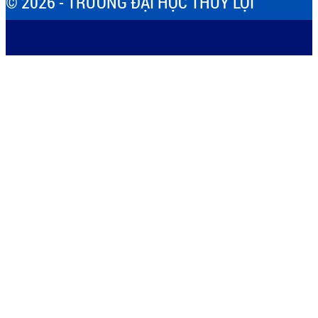
© 2026 - TRƯỜNG ĐẠI HỌC THỦY LỢI