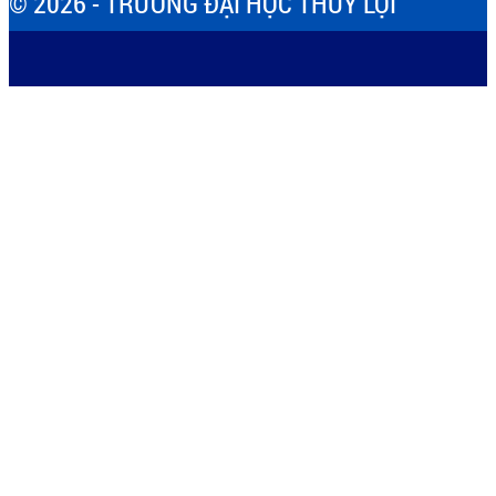
© 2026 - TRƯỜNG ĐẠI HỌC THỦY LỢI